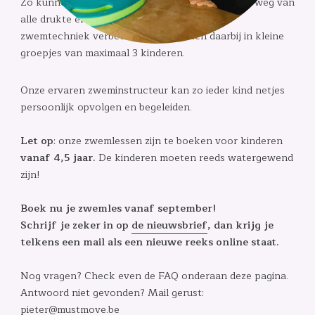
Zo kunnen kinderen op een ontspannen manier, weg van
alle drukte en in ideale omstandigheden hun
zwemtechniek verbeteren. We werken daarbij in kleine
groepjes van maximaal 3 kinderen.
Onze ervaren zweminstructeur kan zo ieder kind netjes
persoonlijk opvolgen en begeleiden.
Let op
: onze zwemlessen zijn te boeken voor kinderen
vanaf 4,5 jaar.
De kinderen moeten reeds watergewend
zijn!
Boek nu je zwemles vanaf september!
Schrijf je zeker in op
de nieuwsbrief
, dan krijg je
telkens een mail als een nieuwe reeks online staat.
Nog vragen? Check even de FAQ onderaan deze pagina.
Antwoord niet gevonden? Mail gerust:
pieter@mustmove.be