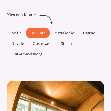
Melle
De Pinte
Mariakerke
Laarne
Nevele
Oosterzele
Sinaai
Sint-Amandsberg