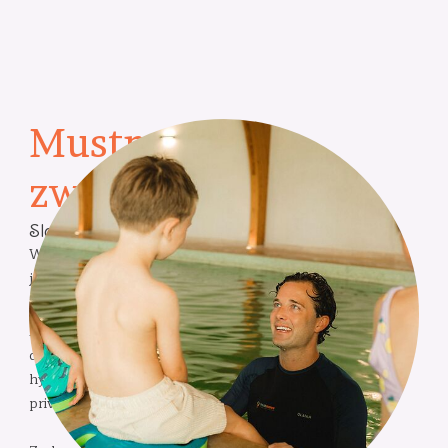
Mustmove
zwemlessen
Sla je schoolslag!
Wil je graag leren zwemmen in Gent en omstreken? Sla
je schoolslag met Mustmove!
Mustmove geeft zwemlessen op diverse fijne locaties,
die speciaal zijn geselecteerd op veiligheid, comfort en
hygiëne. We kiezen daarbij telkens bewust voor
privézwembaden.