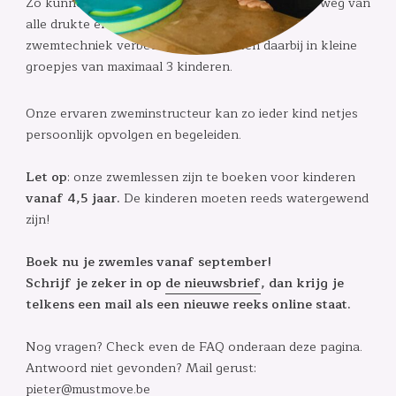
Zo kunnen kinderen op een ontspannen manier, weg van
alle drukte en in ideale omstandigheden hun
zwemtechniek verbeteren. We werken daarbij in kleine
groepjes van maximaal 3 kinderen.
Onze ervaren zweminstructeur kan zo ieder kind netjes
persoonlijk opvolgen en begeleiden.
Let op
: onze zwemlessen zijn te boeken voor kinderen
vanaf 4,5 jaar.
De kinderen moeten reeds watergewend
zijn!
Boek nu je zwemles vanaf september!
Schrijf je zeker in op
de nieuwsbrief
, dan krijg je
telkens een mail als een nieuwe reeks online staat.
Nog vragen? Check even de FAQ onderaan deze pagina.
Antwoord niet gevonden? Mail gerust:
pieter@mustmove.be