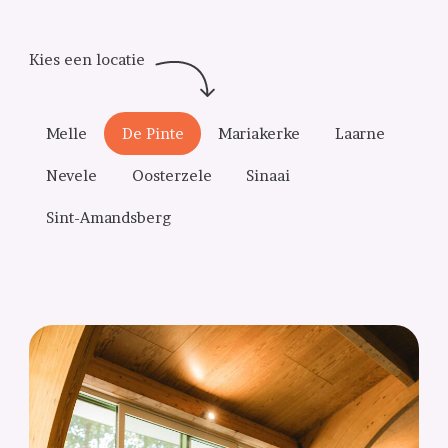
Melle
De Pinte
Mariakerke
Laarne
Nevele
Oosterzele
Sinaai
Sint-Amandsberg