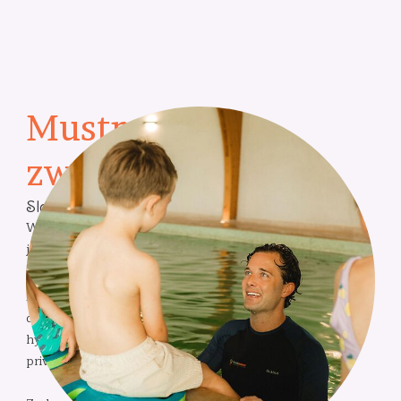
Mustmove
zwemlessen
Sla je schoolslag!
Wil je graag leren zwemmen in Gent en omstreken? Sla
je schoolslag met Mustmove!
Mustmove geeft zwemlessen op diverse fijne locaties,
die speciaal zijn geselecteerd op veiligheid, comfort en
hygiëne. We kiezen daarbij telkens bewust voor
privézwembaden.