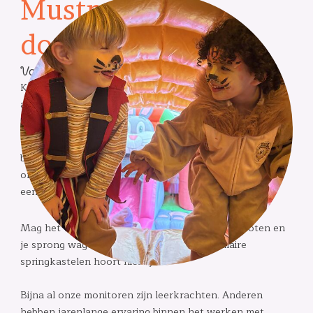
Mustmove
doekampen
Van lekker actief tot lekker creatief!
Kampen met lachkrampen? Mustmove brengt altijd
amusement in de tent!
Wij garanderen je een onvergetelijke tijd tjokvol
beweging, plezier en creativiteit. Een potje koken, we
ontdekken samen je knutseltalent en mengen dat met
een portie sport en spel.
Mag het wat wilder? Ook een spelletje lasershooten en
je sprong wagen op één van onze spectaculaire
springkastelen hoort hierbij.
Bijna al onze monitoren zijn leerkrachten. Anderen
hebben jarenlange ervaring binnen het werken met