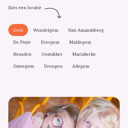
Gent
Wondelgem
Sint-Amandsberg
De Pinte
Evergem
Maldegem
Heusden
Oostakker
Mariakerke
Ouwegem
Drongen
Adegem