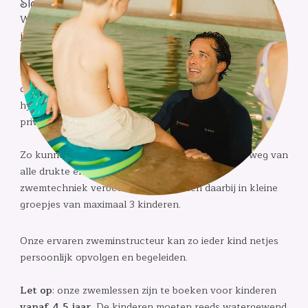
Sla je schoolslag!
Wil je graag leren zwemmen in Gent en omstreken? Sla
je schoolslag met Mustmove!
Mustmove geeft zwemlessen op diverse fijne locaties,
die speciaal zijn geselecteerd op veiligheid, comfort en
hygiëne. We kiezen daarbij telkens bewust voor
privézwembaden.
Zo kunnen kinderen op een ontspannen manier, weg van
alle drukte en in ideale omstandigheden hun
zwemtechniek verbeteren. We werken daarbij in kleine
groepjes van maximaal 3 kinderen.
Onze ervaren zweminstructeur kan zo ieder kind netjes
persoonlijk opvolgen en begeleiden.
Let op
: onze zwemlessen zijn te boeken voor kinderen
vanaf 4,5 jaar.
De kinderen moeten reeds watergewend