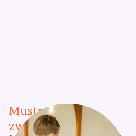
Mustmove
zwemlessen