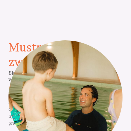
Mustmove
zwemlessen
Sla je schoolslag!
Wil je graag leren zwemmen in Gent en omstreken? Sla
je schoolslag met Mustmove!
Mustmove geeft zwemlessen op diverse fijne locaties,
die speciaal zijn geselecteerd op veiligheid, comfort en
hygiëne. We kiezen daarbij telkens bewust voor
privézwembaden.