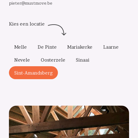
pieter@mustmove.be
Melle
De Pinte
Mariakerke
Laarne
Nevele
Oosterzele
Sinaai
Sint-Amandsberg