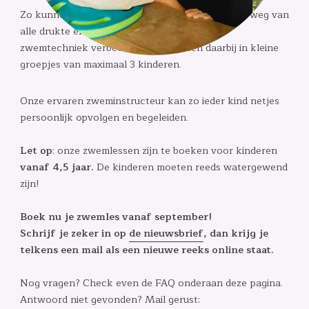
Zo kunnen kinderen op een ontspannen manier, weg van
alle drukte en in ideale omstandigheden hun
zwemtechniek verbeteren. We werken daarbij in kleine
groepjes van maximaal 3 kinderen.
Onze ervaren zweminstructeur kan zo ieder kind netjes
persoonlijk opvolgen en begeleiden.
Let op
: onze zwemlessen zijn te boeken voor kinderen
vanaf 4,5 jaar.
De kinderen moeten reeds watergewend
zijn!
Boek nu je zwemles vanaf september!
Schrijf je zeker in op
de nieuwsbrief
, dan krijg je
telkens een mail als een nieuwe reeks online staat.
Nog vragen? Check even de FAQ onderaan deze pagina.
Antwoord niet gevonden? Mail gerust: