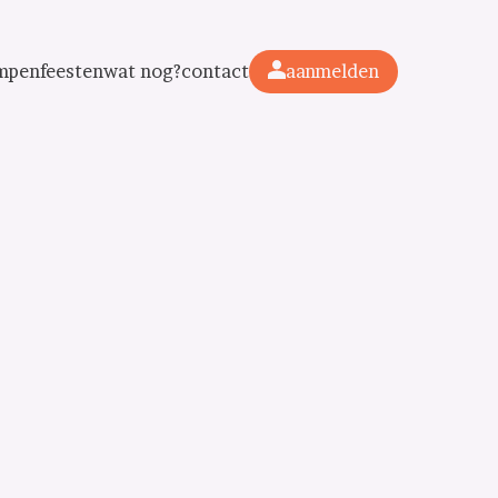
mpen
feesten
wat nog?
contact
aanmelden